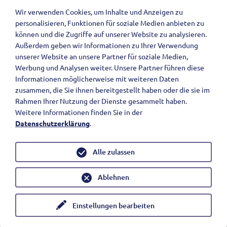
Wir verwenden Cookies, um Inhalte und Anzeigen zu
nach oben
personalisieren, Funktionen für soziale Medien anbieten zu
können und die Zugriffe auf unserer Website zu analysieren.
Außerdem geben wir Informationen zu Ihrer Verwendung
unserer Website an unsere Partner für soziale Medien,
Werbung und Analysen weiter. Unsere Partner führen diese
Schulstraße 3
Informationen möglicherweise mit weiteren Daten
73265 Dettingen unter Teck
zusammen, die Sie ihnen bereitgestellt haben oder die sie im
T: 07021-55222
Rahmen Ihrer Nutzung der Dienste gesammelt haben.
F: 07021-959208
Weitere Informationen finden Sie in der
pfarramt[at]evkidettingen-teck.de
Datenschutzerklärung
.
Bankverbindung:
Kreissparkasse Esslingen
IBAN: DE13 6115 0020 0048 3123 03
Alle zulassen
BIC: ESSLDE66XXX
Ablehnen
Einstellungen bearbeiten
Impressum
Sitemap
Kontakt
Datenschutz